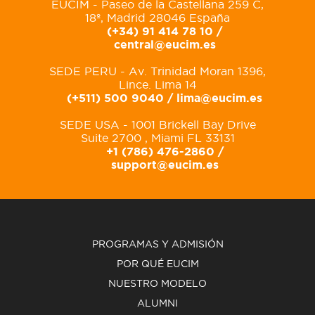
EUCIM - Paseo de la Castellana 259 C,
18º, Madrid 28046 España
(+34) 91 414 78 10 /
central@eucim.es
SEDE PERU - Av. Trinidad Moran 1396,
Lince. Lima 14
(+511) 500 9040 /
lima@eucim.es
SEDE USA - 1001 Brickell Bay Drive
Suite 2700 , Miami FL 33131
+1 (786) 476-2860 /
support@eucim.es
PROGRAMAS Y ADMISIÓN
POR QUÉ EUCIM
NUESTRO MODELO
ALUMNI