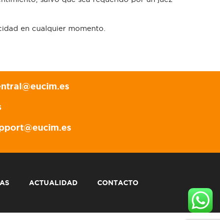
acidad en cualquier momento.
entral@eucim.es
s
pport@eucim.es
SAS
ACTUALIDAD
CONTACTO