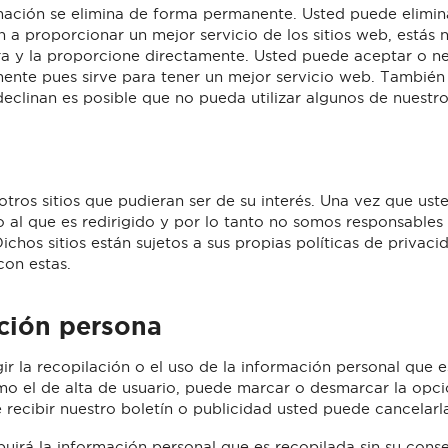
ormación se elimina de forma permanente. Usted puede elimi
a proporcionar un mejor servicio de los sitios web, estás
ra y la proporcione directamente. Usted puede aceptar o n
nte pues sirve para tener un mejor servicio web. También 
declinan es posible que no pueda utilizar algunos de nuestro
otros sitios que pudieran ser de su interés. Una vez que us
o al que es redirigido y por lo tanto no somos responsables
Dichos sitios están sujetos a sus propias políticas de priva
con estas.
ción persona
r la recopilación o el uso de la información personal que 
como el de alta de usuario, puede marcar o desmarcar la opci
recibir nuestro boletín o publicidad usted puede cancelar
buirá la información personal que es recopilada sin su cons