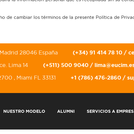
ho de cambiar los términos de la presente Política de Priv
(+34) 91 414 78 10 /
c
º, Madrid 28046 España
(+511) 500 9040 /
lima@eucim.e
ce. Lima 14
+1 (786) 476-2860 /
su
2700 , Miami FL 33131
NUESTRO MODELO
ALUMNI
SERVICIOS A EMPRE