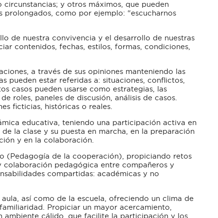
 o circunstancias; y otros máximos, que pueden
s prolongados, como por ejemplo: “escucharnos
lo de nuestra convivencia y el desarrollo de nuestras
iar contenidos, fechas, estilos, formas, condiciones,
aciones, a través de sus opiniones manteniendo las
s pueden estar referidas a: situaciones, conflictos,
stos casos pueden usarse como estrategias, las
e roles, paneles de discusión, análisis de casos.
es ficticias, históricas o reales.
námica educativa, teniendo una participación activa en
 de la clase y su puesta en marcha, en la preparación
ción y en la colaboración.
po (Pedagogía de la cooperación), propiciando retos
a y colaboración pedagógica entre compañeros y
nsabilidades compartidas: académicas y no
 aula, así como de la escuela, ofreciendo un clima de
 familiaridad. Propiciar un mayor acercamiento,
n ambiente cálido, que facilite la participación y los