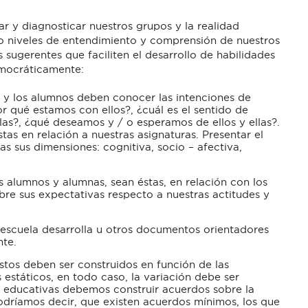
r y diagnosticar nuestros grupos y la realidad
 o niveles de entendimiento y comprensión de nuestros
sugerentes que faciliten el desarrollo de habilidades
emocráticamente:
s y los alumnos deben conocer las intenciones de
or qué estamos con ellos?, ¿cuál es el sentido de
llas?, ¿qué deseamos y / o esperamos de ellos y ellas?.
tas en relación a nuestras asignaturas. Presentar el
as sus dimensiones: cognitiva, socio – afectiva,
 alumnos y alumnas, sean éstas, en relación con los
bre sus expectativas respecto a nuestras actitudes y
 escuela desarrolla u otros documentos orientadores
nte.
stos deben ser construidos en función de las
estáticos, en todo caso, la variación debe ser
es educativas debemos construir acuerdos sobre la
Podríamos decir, que existen acuerdos mínimos, los que