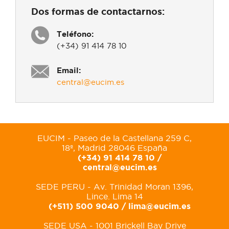
Dos formas de contactarnos:
Teléfono:
(+34) 91 414 78 10
Email:
central@eucim.es
EUCIM - Paseo de la Castellana 259 C,
18º, Madrid 28046 España
(+34) 91 414 78 10 /
central@eucim.es
SEDE PERU - Av. Trinidad Moran 1396,
Lince. Lima 14
(+511) 500 9040 /
lima@eucim.es
SEDE USA - 1001 Brickell Bay Drive