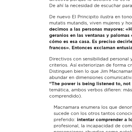
De ahí la necesidad de escuchar para
De nuevo El Principito ilustra en tono
mutatis mutandis, viven mujeres y h
decimos a las personas mayores: «He
geranios en las ventanas y palomas 
cómo es esa casa. Es preciso decirle
francos». Entonces exclaman entusi
Directivos con sensibilidad personal y
criterios. Así exteriorizan de forma 
Distinguen bien lo que Jim Macnamara
abundar en dimensiones comunicativa
“The power is being listened to, not 
temática, ambos verbos difieren: má
comprendido).
Macnamara enumera los que denomi
sucede con los otros tantos conoci
preferido:
intentar comprender a l
profesional, la incapacidad de com
percepciones abundan como patolog