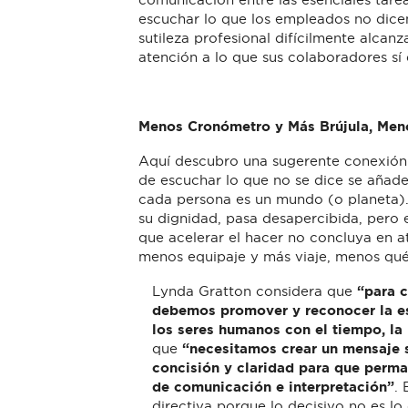
escuchar lo que los empleados no dice
sutileza profesional difícilmente alcanz
atención a lo que sus colaboradores sí 
Menos Cronómetro y Más Brújula, Men
Aquí descubro una sugerente conexión 
de escuchar lo que no se dice se añad
cada persona es un mundo (o planeta).
su dignidad, pasa desapercibida, pero e
que acelerar el hacer no concluya en a
menos equipaje y más viaje, menos qu
Lynda Gratton considera que
“para c
debemos promover y reconocer la es
los seres humanos con el tiempo, la
que
“necesitamos crear un mensaje s
concisión y claridad para que perman
de comunicación e interpretación”
.
directiva porque lo decisivo no es lo