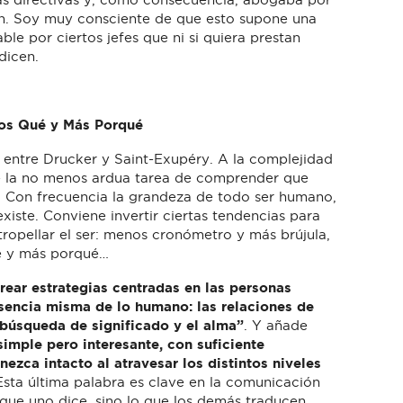
n. Soy muy consciente de que esto supone una
able por ciertos jefes que ni si quiera prestan
dicen.
os Qué y Más Porqué
entre Drucker y Saint-Exupéry. A la complejidad
e la no menos ardua tarea de comprender que
 Con frecuencia la grandeza de todo ser humano,
xiste. Conviene invertir ciertas tendencias para
tropellar el ser: menos cronómetro y más brújula,
é y más porqué…
rear estrategias centradas en las personas
encia misma de lo humano: las relaciones de
 búsqueda de significado y el alma”
. Y añade
imple pero interesante, con suficiente
ezca intacto al atravesar los distintos niveles
 Esta última palabra es clave en la comunicación
 que uno dice, sino lo que los demás traducen.