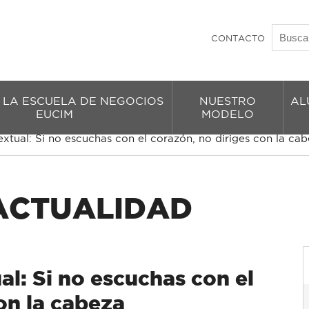
CONTACTO
 LA ESCUELA DE NEGOCIOS
NUESTRO
AL
EUCIM
MODELO
extual: Si no escuchas con el corazón, no diriges con la ca
 ACTUALIDAD
al: Si no escuchas con el
on la cabeza