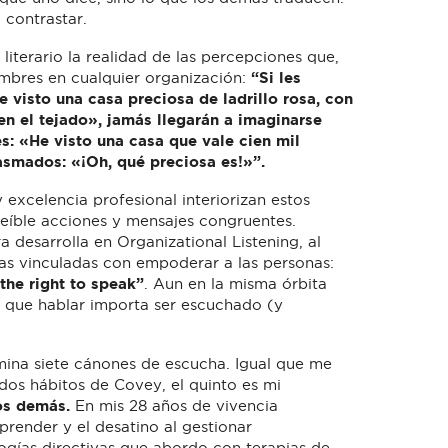
 contrastar.
 literario la realidad de las percepciones que,
ombres en cualquier organización:
“Si les
 visto una casa preciosa de ladrillo rosa, con
en el tejado»
, jamás llegarán a imaginarse
s: «He visto una casa que vale cien mil
asmados: «¡Oh, qué preciosa es!»”.
 excelencia profesional interiorizan estos
creíble acciones y mensajes congruentes.
 desarrolla en Organizational Listening, al
s vinculadas con empoderar a las personas:
the right to speak”
. Aun en la misma órbita
s que hablar importa ser escuchado (y
na siete cánones de escucha. Igual que me
dos hábitos de Covey, el quinto es mi
os demás.
En mis 28 años de vivencia
prender y el desatino al gestionar
ías directivas que abordo con terapias de