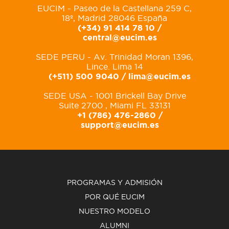
EUCIM - Paseo de la Castellana 259 C,
18º, Madrid 28046 España
(+34) 91 414 78 10 /
central@eucim.es
SEDE PERU - Av. Trinidad Moran 1396,
Lince. Lima 14
(+511) 500 9040 /
lima@eucim.es
SEDE USA - 1001 Brickell Bay Drive
Suite 2700 , Miami FL 33131
+1 (786) 476-2860 /
support@eucim.es
PROGRAMAS Y ADMISIÓN
POR QUÉ EUCIM
NUESTRO MODELO
ALUMNI