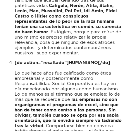
tangible que acaban dejando tras de sus
patéticas vidas.
Calígula, Nerón, Atila, Stalin,
Lenin, Mao, Mussolini, Pol Pot, Idi Amín, Fidel
Castro o Hitler como conspicuos
representantes de lo peor de la raza humana
tenían una característica en común: su carencia
de buen humor.
Es lógico, porque para reírse de
uno mismo es preciso relativizar la propia
relevancia, cosa que ninguno de esos atroces
ejemplos –y determinados contemporáneos
nuestros– supo experimentar.
[do action=”resaltado”]HUMANISMO[/do]
Lo que hace años fue calificado como ética
empresarial y posteriormente como
Responsabilidad Social Corporativa es hoy en
día mencionado por algunos como humanismo.
Lo de menos es el término que se emplee; lo de
más que se recuerde que
las empresas no son
organigramas ni programas de excel, sino que
han de tener como centro a las personas. Sin
olvidar, también cuando se opta por esa sabia
orientación, que la envidia siempre va ladrando
tras la virtud.
Comportarse bien no convoca
habitualmente el aplauso ajeno…, ni falta que