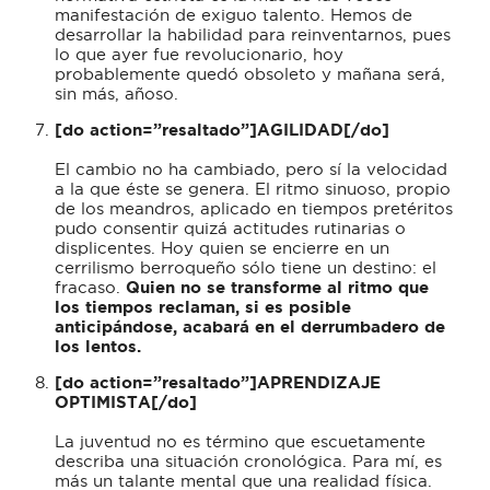
manifestación de exiguo talento. Hemos de
desarrollar la habilidad para reinventarnos, pues
lo que ayer fue revolucionario, hoy
probablemente quedó obsoleto y mañana será,
sin más, añoso.
[do action=”resaltado”]AGILIDAD[/do]
El cambio no ha cambiado, pero sí la velocidad
a la que éste se genera. El ritmo sinuoso, propio
de los meandros, aplicado en tiempos pretéritos
pudo consentir quizá actitudes rutinarias o
displicentes. Hoy quien se encierre en un
cerrilismo berroqueño sólo tiene un destino: el
fracaso.
Quien no se transforme al ritmo que
los tiempos reclaman, si es posible
anticipándose, acabará en el derrumbadero de
los lentos.
[do action=”resaltado”]APRENDIZAJE
OPTIMISTA[/do]
La juventud no es término que escuetamente
describa una situación cronológica. Para mí, es
más un talante mental que una realidad física.