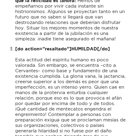
que la felicidad es ¡ahora!
Hemos de
empeñarnos por vivir cada instante sin
histrionismos. Algunos se proyectan tanto en un
futuro que no saben si llegará que van
destrozando relaciones que deberían disfrutar
hoy. Situar los mejores momentos de nuestra
existencia a partir de la jubilación es una
simpleza: ¡nadie tiene asegurado el mañana!
[do action=”resaltado”]HUMILDAD[/do]
Esta actitud del espíritu humano es poco
valorada. Sin embargo, se encuentra –cito a
Cervantes– como base y fundamento de una
existencia cumplida. La gloria vana, la jactancia,
creerse superior a los demás es peor que una
imperfección, es un intenso yerro. Quien cae en
manos de la protervia enturbia cualquier
relación, porque eso es lo que provoca el afán
por quedar por encima de todo y de todos.
¡Qué cantidad de mentecatos engendra el
engreimiento! Contemplar a personas con
preparación exigua que se proclaman mesías de
sus organizaciones, colectivos o países
generaría hilaridad si no fuese por el daño