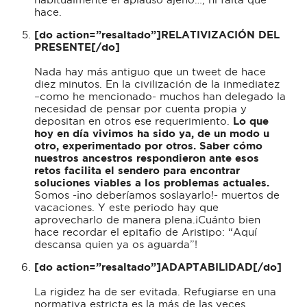
hace.
[do action=”resaltado”]RELATIVIZACIÓN DEL
PRESENTE[/do]
Nada hay más antiguo que un tweet de hace
diez minutos. En la civilización de la inmediatez
–como he mencionado- muchos han delegado la
necesidad de pensar por cuenta propia y
depositan en otros ese requerimiento.
Lo que
hoy en día vivimos ha sido ya, de un modo u
otro, experimentado por otros. Saber cómo
nuestros ancestros respondieron ante esos
retos facilita el sendero para encontrar
soluciones viables a los problemas actuales.
Somos -¡no deberíamos soslayarlo!- muertos de
vacaciones. Y este periodo hay que
aprovecharlo de manera plena.¡Cuánto bien
hace recordar el epitafio de Aristipo: “Aquí
descansa quien ya os aguarda”!
[do action=”resaltado”]ADAPTABILIDAD[/do]
La rigidez ha de ser evitada. Refugiarse en una
normativa estricta es la más de las veces