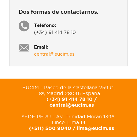
Dos formas de contactarnos:
Teléfono:
(+34) 91 414 78 10
Email:
central@eucim.es
EUCIM - Paseo de la Castellana 259 C,
18º, Madrid 28046 España
(+34) 91 414 78 10 /
central@eucim.es
SEDE PERU - Av. Trinidad Moran 1396,
Lince. Lima 14
(+511) 500 9040 /
lima@eucim.es