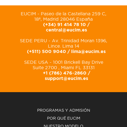
EUCIM - Paseo de la Castellana 259 C,
18º, Madrid 28046 España
(+34) 91 414 78 10 /
central@eucim.es
SEDE PERU - Av. Trinidad Moran 1396,
Lince. Lima 14
(+511) 500 9040 /
lima@eucim.es
SEDE USA - 1001 Brickell Bay Drive
Suite 2700 , Miami FL 33131
+1 (786) 476-2860 /
support@eucim.es
PROGRAMAS Y ADMISIÓN
POR QUÉ EUCIM
NUESTRO MODELO