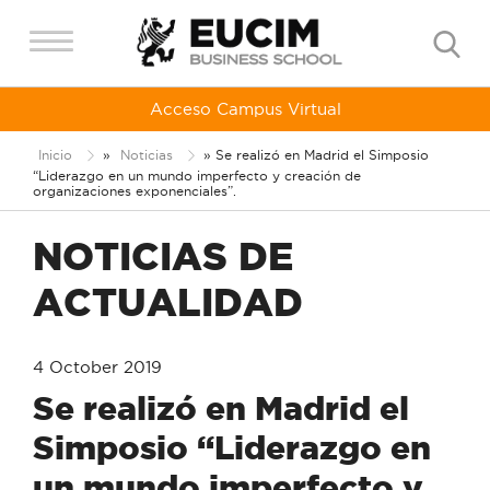
Acceso Campus Virtual
Inicio
»
Noticias
»
Se realizó en Madrid el Simposio
“Liderazgo en un mundo imperfecto y creación de
organizaciones exponenciales”.
NOTICIAS DE
ACTUALIDAD
4 October 2019
Se realizó en Madrid el
Simposio “Liderazgo en
un mundo imperfecto y