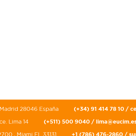
(+34) 91 414 78 10 /
c
º, Madrid 28046 España
(+511) 500 9040 /
lima@eucim.e
ce. Lima 14
+1 (786) 476-2860 /
su
2700 , Miami FL 33131