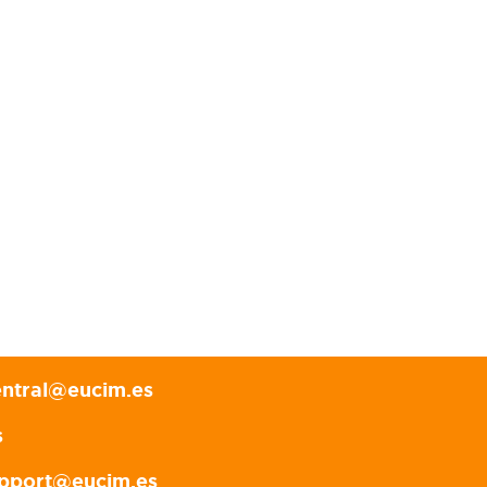
entral@eucim.es
s
pport@eucim.es